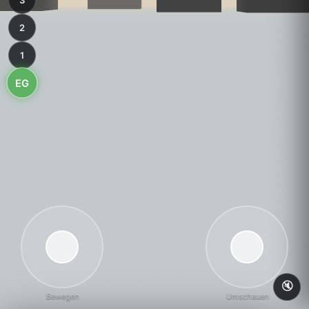
3
2
1
EG
🔇
Bewegen
Umschauen