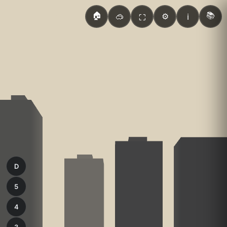
🏠
📚
🥽
⚙️
ℹ️
⛶
D
5
4