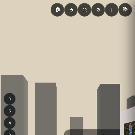
🏠
📚
🥽
⚙️
ℹ️
⛶
D
5
4