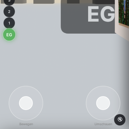
3
2
1
EG
🔇
Bewegen
Umschauen