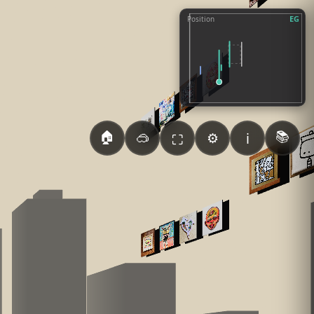
EG
Position
🏠
📚
🥽
⚙️
ℹ️
⛶