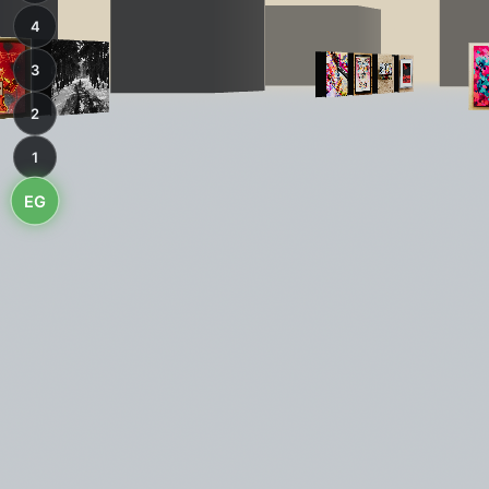
4
3
2
1
EG