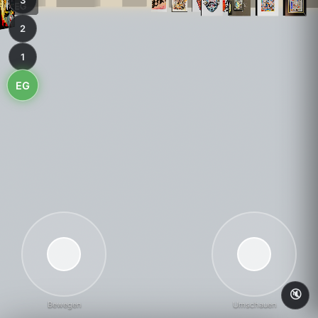
3
2
1
EG
🔇
Bewegen
Umschauen