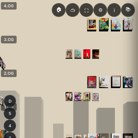
🏠
📚
🥽
⚙️
ℹ️
⛶
D
5
4