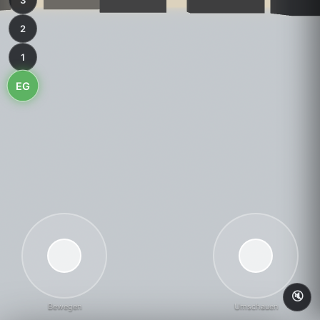
3
2
1
EG
🔇
Bewegen
Umschauen