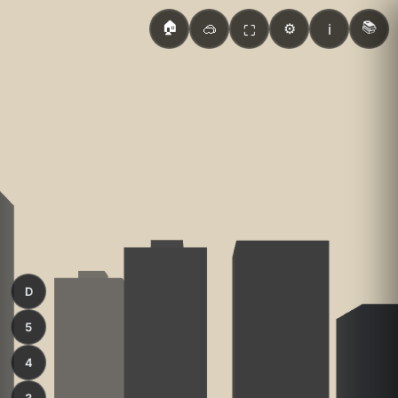
🏠
📚
🥽
⚙️
ℹ️
⛶
D
5
4