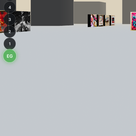
4
3
2
1
EG