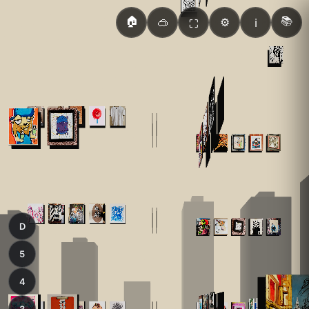
🏠
📚
🥽
⚙️
ℹ️
⛶
D
5
4