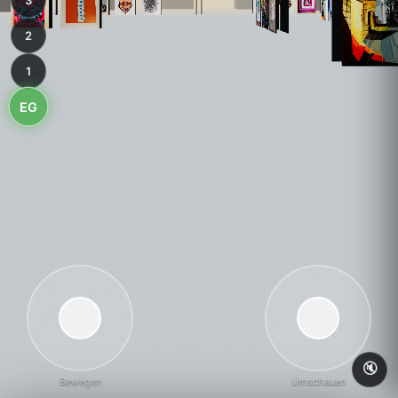
3
2
1
EG
🔇
Bewegen
Umschauen