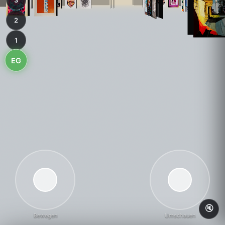
3
2
1
EG
🔇
Bewegen
Umschauen