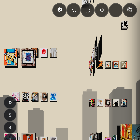
🏠
📚
🥽
⚙️
ℹ️
⛶
D
5
4